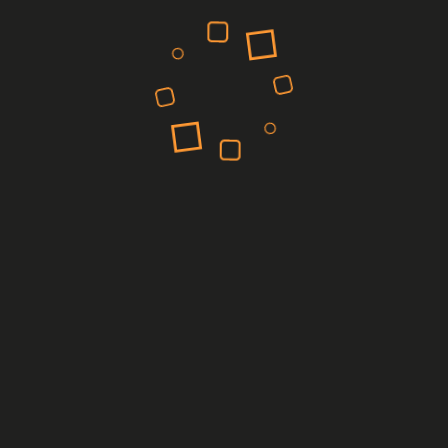
oribus iter deliciae vivet vita. Nam exempli gratia, quotiens ego va
fields are marked
*